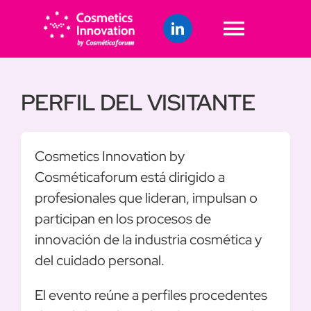
Skip
to
Toggle
content
Naviga
INICIO
PERFIL DEL VISITANTE
EXPOSITORES
Cosmetics Innovation by
VISITANTES
Cosméticaforum está dirigido a
profesionales que lideran, impulsan o
CONGRESO
participan en los procesos de
innovación de la industria cosmética y
PATROCINIOS
del cuidado personal.
El evento reúne a perfiles procedentes
NOSOTROS